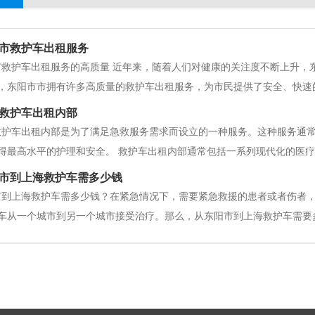
市救护车出租服务
市救护车出租服务的高质量 近年来，随着人们对健康的关注度不断上升，
，东阳市市拥有许多高质量的救护车出租服务，为市民提供了安全、快速
车辆和设备。这些救护车都是经过专业认证和检验的，符合国家行业标准
救护车出租内部
等，能够满足各种急救和转院需求。同时，
救护车出租内部是为了满足急救服务需求而设立的一种服务。这种服务通
得最高水平的护理和安全。 救护车出租内部通常包括一系列现代化的医
持。这些设备包括心电图监测器、呼吸机、氧气供应器、除颤器和气管插
市到上海救护车需多少钱
镇痛剂、抗过敏药、血压药和输液设
市到上海救护车需多少钱？在紧急情况下，需要紧急救援的患者或者伤者
车从一个城市到另一个城市接受治疗。那么，从东阳市到上海救护车需要
服务公司来决定的。在东阳市和上海，有许多私人和公共的救护车服务公
服务质量而有所不同。 其次，救护车的费