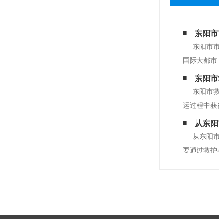
东阳市
东阳市
国际大都市
备高质量的
东阳市
机、急救箱
东阳市
运过程中获
效的医疗支
从东阳
救药品，如
从东阳
要通过救护
构和不同的
同的公司和