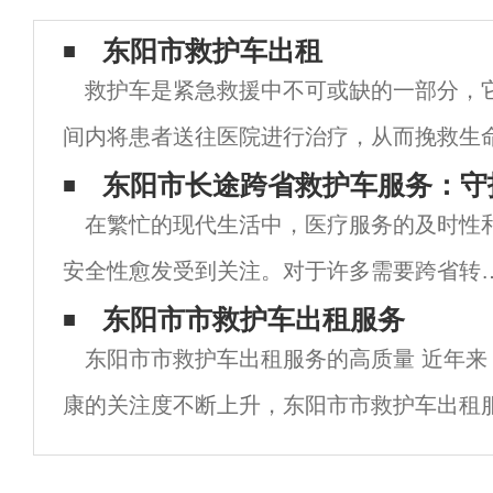
东阳市救护车出租
救护车是紧急救援中不可或缺的一部分，
间内将患者送往医院进行治疗，从而挽救生
些地区，救护车的数量有限，导致很多患者
东阳市长途跨省救护车服务：守
在繁忙的现代生活中，医疗服务的及时性
治。为了解决这一问题，一些城市开始出现
安全性愈发受到关注。对于许多需要跨省转
的患者而言，长途救护车服务成为了他们医
东阳市市救护车出租服务
东阳市市救护车出租服务的高质量 近年来
之路上的重要选择。而在这方面，东阳市的
康的关注度不断上升，东阳市市救护车出租
途跨省救护车服务凭借专业团队、先进设备
来越大。作为一个国际大都市，东阳市市拥
周到